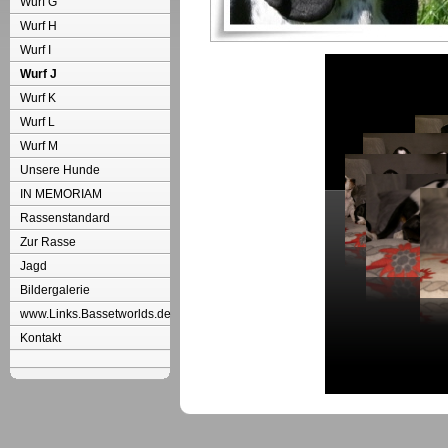
Wurf G
Wurf H
Wurf I
Wurf J
Wurf K
Wurf L
Wurf M
Unsere Hunde
IN MEMORIAM
Rassenstandard
Zur Rasse
Jagd
Bildergalerie
www.Links.Bassetworlds.de
Kontakt