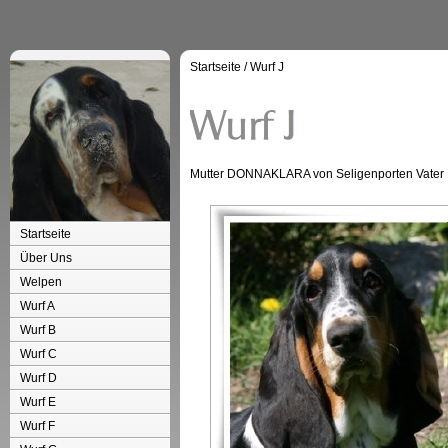
Startseite
/
Wurf J
Mutter DONNAKLARA von Seligenporten Vater
Startseite
Über Uns
Welpen
Wurf A
Wurf B
Wurf C
Wurf D
Wurf E
Wurf F